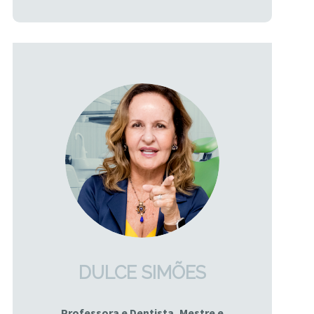
DULCE SIMÕES
Professora e Dentista, Mestre e