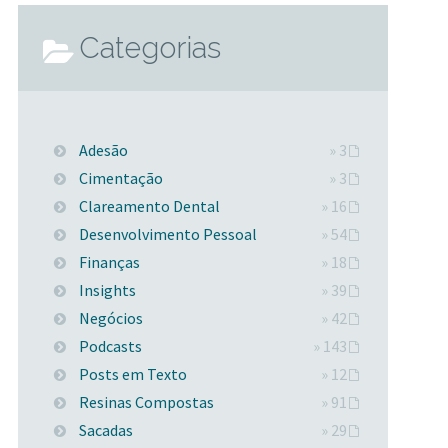
Categorias
Adesão
» 3
Cimentação
» 3
Clareamento Dental
» 16
Desenvolvimento Pessoal
» 54
Finanças
» 18
Insights
» 39
Negócios
» 42
Podcasts
» 143
Posts em Texto
» 12
Resinas Compostas
» 91
Sacadas
» 29