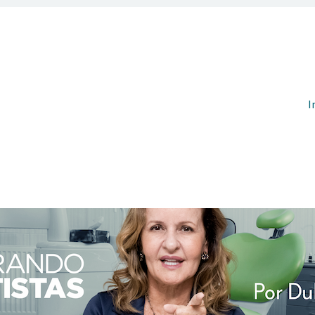
Pul
I