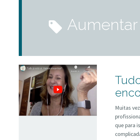
aumentar
Tudo
enco
Muitas vez
profission
que para i
complicada