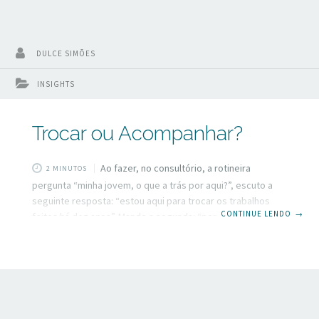
DULCE SIMÕES
INSIGHTS
Trocar ou Acompanhar?
Ao fazer, no consultório, a rotineira
2 MINUTOS
pergunta “minha jovem, o que a trás por aqui?”, escuto a
seguinte resposta: “estou aqui para trocar os trabalhos
CONTINUE LENDO
→
feitos há dez anos”. Mando a segunda: “por que, o que
aconteceu?”. A resposta foi simples e rápida, explicou que
sempre trocava a cada cinco anos pois o seu antigo
dentista dizia que era necessário. Assim se passaram 10
anos, ela já estava bastante atrasada, e se desculpava por
isso… Questionava sobre uma leve retração gengival, que