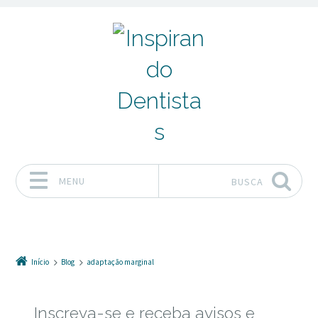
MENU
BUSCA
Pular para o conteúdo
Início
Blog
adaptação marginal
Inscreva-se e receba avisos e