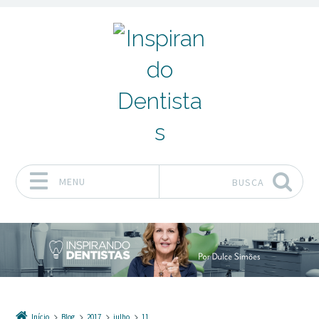
MENU
BUSCA
Pular para o conteúdo
Início
Blog
2017
julho
11