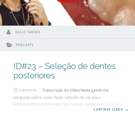
DULCE SIMÕES
PODCASTS
ID#23 – Seleção de dentes
posteriores
Transcrição do vídeo Muita gente me
2 MINUTOS
pergunta sobre como fazer seleção de cor para
restaurações posteriores com resinas compostas. Eu vou
CONTINUE LENDO
→
te dizer uma maneira bem simples de você conseguir
acertar na grande maioria dos casos. Se você está a fim de
saber como essa dica pode te ajudar rapidamente fique
aqui que vou te contar Olá pessoal eu sou Dulce Simões do