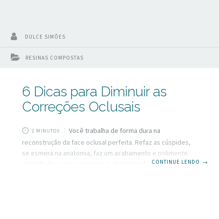
DULCE SIMÕES
RESINAS COMPOSTAS
6 Dicas para Diminuir as
Correções Oclusais
Você trabalha de forma dura na
2 MINUTOS
reconstrução da face oclusal perfeita. Refaz as cúspides,
se esmera na anatomia, faz um acabamento e polimento
CONTINUE LENDO
→
caprichados e ao remover o isolamento absoluto e
perguntar ao paciente como está, ele responde “muito
alto”. Aí iniciamos as sequências de ajustes oclusais.
Começamos cautelosos, com paciência, removendo com
cuidado e perguntando cheio de esperanças como está? E
essa esperança dura apenas alguns segundos, pois o