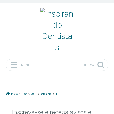
MENU
BUSCA
Pular para o conteúdo
Início
Blog
2016
setembro
4
Inscreva-se e receba avisos e