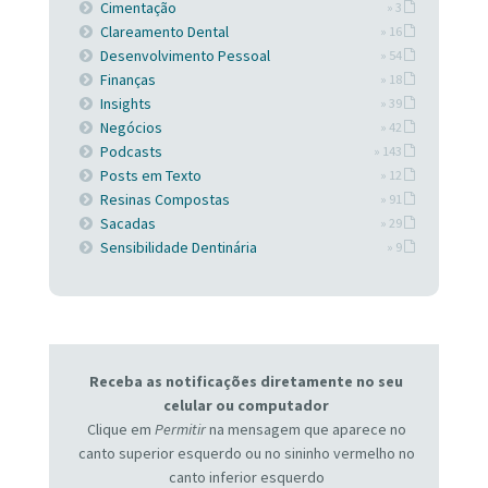
Cimentação
» 3
Clareamento Dental
» 16
Desenvolvimento Pessoal
» 54
Finanças
» 18
Insights
» 39
Negócios
» 42
Podcasts
» 143
Posts em Texto
» 12
Resinas Compostas
» 91
Sacadas
» 29
Sensibilidade Dentinária
» 9
Receba as notificações diretamente no seu
celular ou computador
Clique em
Permitir
na mensagem que aparece no
canto superior esquerdo ou no sininho vermelho no
canto inferior esquerdo