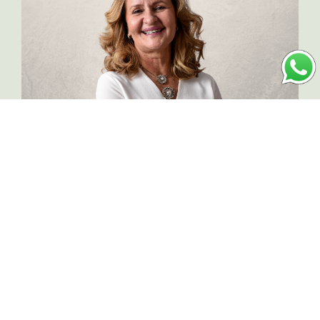
O que você vai conhecer durante a semana
Entender porque o jeito que você anda fazendo
não está dando certo
Conhecer as 5 formas possíveis e óbvias de
dobrar seu faturamento
Conhecer uma técnica simples de aumentar o